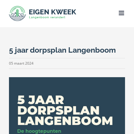
Skip
to
content
5 jaar dorpsplan Langenboom
05 maart 2024
Bekijk
grotere
afbeelding